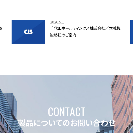
2026.5.1
6
千代田ホールディングス株式会社／本社機
能移転のご案内
C
O
N
T
A
C
T
製品についてのお問い合わせ